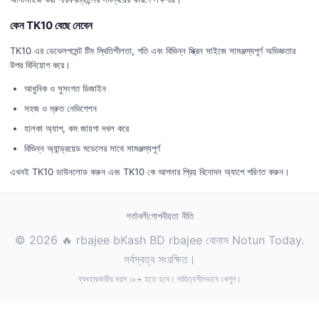
কেন TK10 বেছে নেবেন
TK10 এর ডেভেলপমেন্ট টিম স্থিতিশীলতা, গতি এবং বিভিন্ন স্ক্রিন সাইজে সামঞ্জস্যপূর্ণ অভিজ্ঞতার
উপর বিনিয়োগ করে।
আধুনিক ও সুসংগত ডিজাইন
সহজ ও দ্রুত নেভিগেশন
হালকা অ্যাপ, কম জায়গা দখল করে
বিভিন্ন অ্যান্ড্রয়েড মডেলের সাথে সামঞ্জস্যপূর্ণ
এখনই TK10 ডাউনলোড করুন এবং TK10 কে আপনার প্রিয় বিনোদন অ্যাপে পরিণত করুন।
শর্তাবলী
গোপনীয়তা নীতি
© 2026 🔥 rbajee bKash BD rbajee বোনাস Notun Today.
সর্বস্বত্ব সংরক্ষিত।
ব্যবহারকারীর বয়স ১৮+ হতে হবে। দায়িত্বশীলভাবে খেলুন।