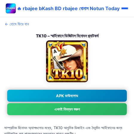
🔥 rbajee bKash BD rbajee বোনাস Notun Today
← হোমে ফিরে যান
TK10 – স্মার্টফোনে ডিজিটাল বিনোদন প্ল্যাটফর্ম
APK ডাউনলোড
এখনই নিবন্ধন করুন
সাম্প্রতিক বিনোদন অ্যাপগুলোর মধ্যে, TK10 আধুনিক ডিজাইন এবং দৈনন্দিন স্মার্টফোনের জন্য
অপ্টিমাইজ করা পারফরম্যান্সের সমন্বয়ের কারণে লক্ষণীয়।