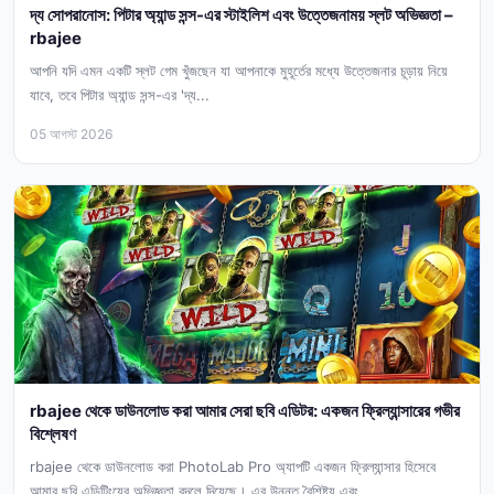
দ্য সোপরানোস: পিটার অ্যান্ড সন্স-এর স্টাইলিশ এবং উত্তেজনাময় স্লট অভিজ্ঞতা –
rbajee
আপনি যদি এমন একটি স্লট গেম খুঁজছেন যা আপনাকে মুহূর্তের মধ্যে উত্তেজনার চূড়ায় নিয়ে
যাবে, তবে পিটার অ্যান্ড সন্স-এর 'দ্য...
05 আগস্ট 2026
rbajee থেকে ডাউনলোড করা আমার সেরা ছবি এডিটর: একজন ফ্রিল্যান্সারের গভীর
বিশ্লেষণ
rbajee থেকে ডাউনলোড করা PhotoLab Pro অ্যাপটি একজন ফ্রিল্যান্সার হিসেবে
আমার ছবি এডিটিংয়ের অভিজ্ঞতা বদলে দিয়েছে। এর উন্নত বৈশিষ্ট্য এবং...